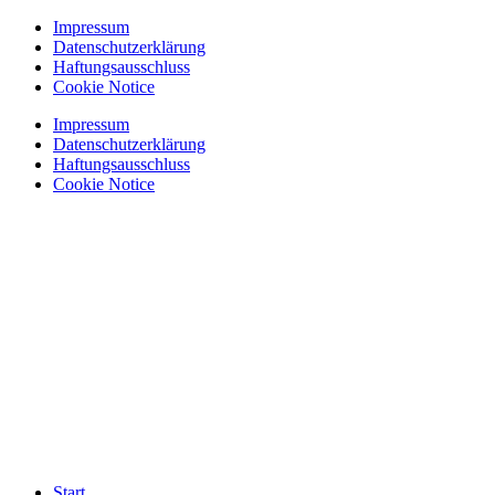
Zum
Impressum
Inhalt
Datenschutzerklärung
springen
Haftungsausschluss
Cookie Notice
Impressum
Datenschutzerklärung
Haftungsausschluss
Cookie Notice
Start