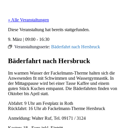
« Alle Veranstaltungen
Diese Veranstaltung hat bereits stattgefunden.
9. März
|
09:00
-
16:30
Veranstaltungsserie:
Bäderfahrt nach Hersbruck
Bäderfahrt nach Hersbruck
Im war­men Wass­er der Fack­el­mann-Therme hal­ten sich die
Anwe­senden fit mit Schwim­men und Wasser­gym­nas­tik. In
der Mit­tagspause wird bei ein­er Tasse Kaf­fee und einem
guten Stück Kuchen entspan­nt. Die Bäder­fahrten find­en von
Okto­ber bis April statt.
Abfahrt: 9 Uhr am Fest­platz in Roth
Rück­fahrt: 16 Uhr ab Fack­el­mann-Therme Hers­bruck
Anmel­dung: Wal­ter Ruf, Tel. 09171 / 3124
Kosten: 18,- Euro inkl. Ein­tritt