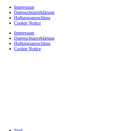
Zum
Impressum
Inhalt
Datenschutzerklärung
springen
Haftungsausschluss
Cookie Notice
Impressum
Datenschutzerklärung
Haftungsausschluss
Cookie Notice
Start