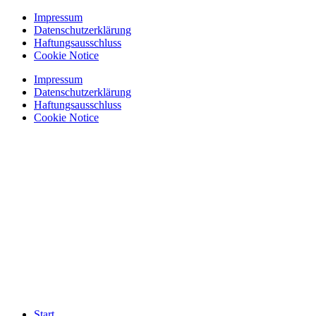
Zum
Impressum
Inhalt
Datenschutzerklärung
springen
Haftungsausschluss
Cookie Notice
Impressum
Datenschutzerklärung
Haftungsausschluss
Cookie Notice
Start