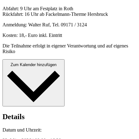
Abfahrt: 9 Uhr am Fest­platz in Roth
Rück­fahrt: 16 Uhr ab Fack­el­mann-Therme Hers­bruck
Anmel­dung: Wal­ter Ruf, Tel. 09171 / 3124
Kosten: 18,- Euro inkl. Ein­tritt
Die Teil­nahme erfol­gt in eigen­er Ver­ant­wor­tung und auf eigenes
Risiko
Zum Kalender hinzufügen
Details
Datum und Uhrzeit: