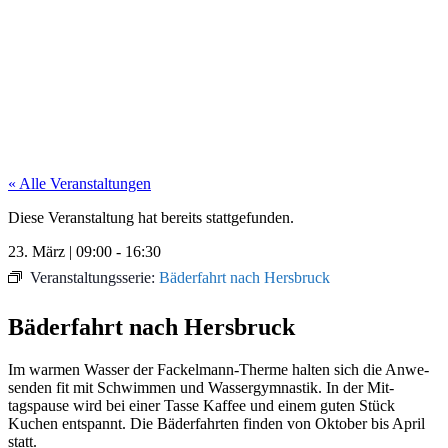
« Alle Veranstaltungen
Diese Veranstaltung hat bereits stattgefunden.
23. März
|
09:00
-
16:30
Veranstaltungsserie:
Bäderfahrt nach Hersbruck
Bäderfahrt nach Hersbruck
Im war­men Wass­er der Fack­el­mann-Therme hal­ten sich die Anwe­
senden fit mit Schwim­men und Wasser­gym­nas­tik. In der Mit­
tagspause wird bei ein­er Tasse Kaf­fee und einem guten Stück
Kuchen entspan­nt. Die Bäder­fahrten find­en von Okto­ber bis April
statt.