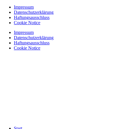
Zum
Impressum
Inhalt
Datenschutzerklärung
springen
Haftungsausschluss
Cookie Notice
Impressum
Datenschutzerklärung
Haftungsausschluss
Cookie Notice
Start