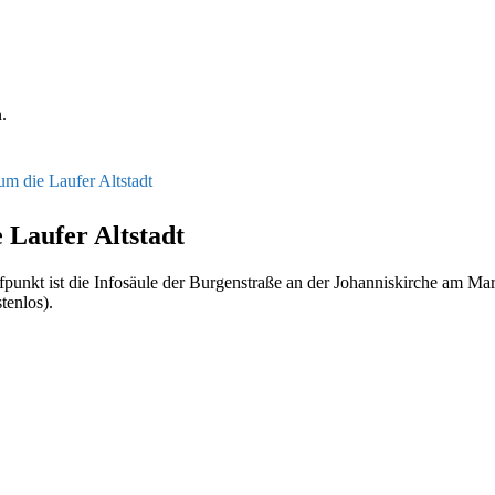
.
um die Laufer Altstadt
 Laufer Altstadt
punkt ist die Infos­äule der Bur­gen­straße an der Johan­niskirche am Mark
en­los).