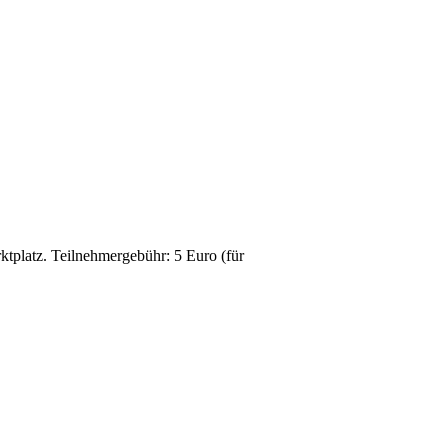
­t­platz. Teil­nehmerge­bühr: 5 Euro (für