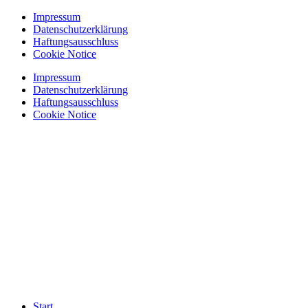
Zum
Impressum
Inhalt
Datenschutzerklärung
springen
Haftungsausschluss
Cookie Notice
Impressum
Datenschutzerklärung
Haftungsausschluss
Cookie Notice
Start