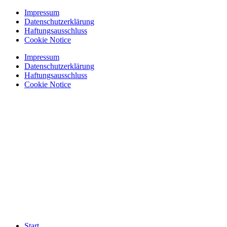
Zum
Impressum
Inhalt
Datenschutzerklärung
springen
Haftungsausschluss
Cookie Notice
Impressum
Datenschutzerklärung
Haftungsausschluss
Cookie Notice
Start