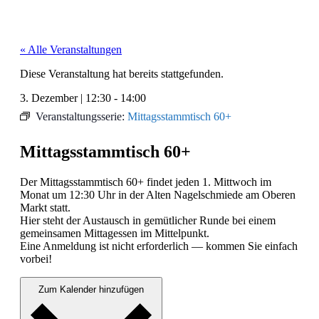
« Alle Veranstaltungen
Diese Veranstaltung hat bereits stattgefunden.
3. Dezember
|
12:30
-
14:00
Veranstaltungsserie:
Mittagsstammtisch 60+
Mittagsstammtisch 60+
Der Mit­tagsstammtisch 60+ find­et jeden 1. Mittwoch im
Monat um 12:30 Uhr in der Alten Nagelschmiede am Oberen
Markt statt.
Hier ste­ht der Aus­tausch in gemütlich­er Runde bei einem
gemein­samen Mit­tagessen im Mit­telpunkt.
Eine Anmel­dung ist nicht erforder­lich — kom­men Sie ein­fach
vor­bei!
Zum Kalender hinzufügen