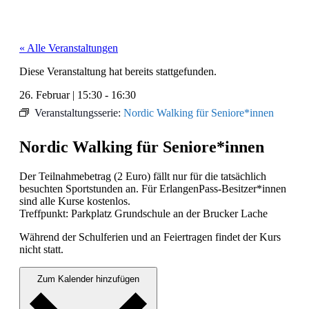
« Alle Veranstaltungen
Diese Veranstaltung hat bereits stattgefunden.
26. Februar
|
15:30
-
16:30
Veranstaltungsserie:
Nordic Walking für Seniore*innen
Nordic Walking für Seniore*innen
Der Teil­nah­me­be­trag (2 Euro) fällt nur für die tat­säch­lich
besucht­en Sport­stun­den an. Für ErlangenPass-Besitzer*innen
sind alle Kurse kosten­los.
Tre­ff­punkt: Park­platz Grund­schule an der Bruck­er Lache
Während der Schulfe­rien und an Feier­tra­gen find­et der Kurs
nicht statt.
Zum Kalender hinzufügen