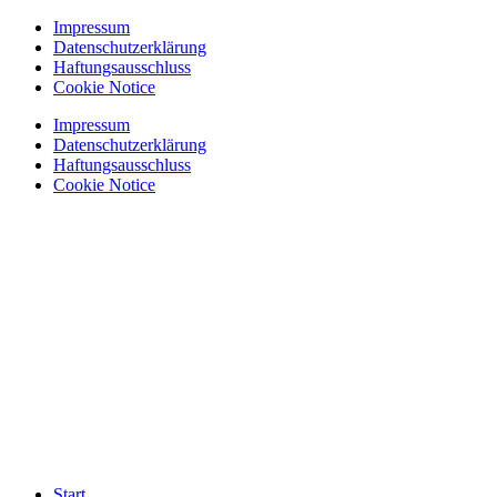
Zum
Impressum
Inhalt
Datenschutzerklärung
springen
Haftungsausschluss
Cookie Notice
Impressum
Datenschutzerklärung
Haftungsausschluss
Cookie Notice
Start