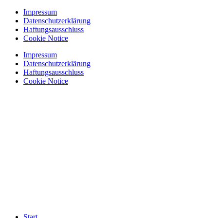
Zum
Impressum
Inhalt
Datenschutzerklärung
springen
Haftungsausschluss
Cookie Notice
Impressum
Datenschutzerklärung
Haftungsausschluss
Cookie Notice
Start