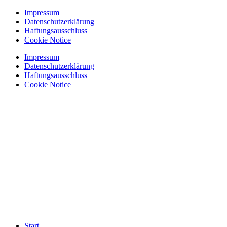
Zum
Impressum
Inhalt
Datenschutzerklärung
springen
Haftungsausschluss
Cookie Notice
Impressum
Datenschutzerklärung
Haftungsausschluss
Cookie Notice
Start