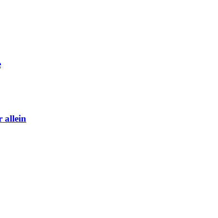
e
 allein