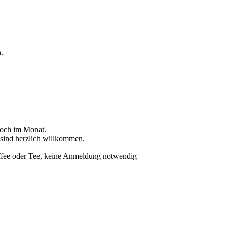
.
woch im Monat.
sind her­zlich willkom­men.
Kaf­fee oder Tee, keine Anmel­dung notwendig