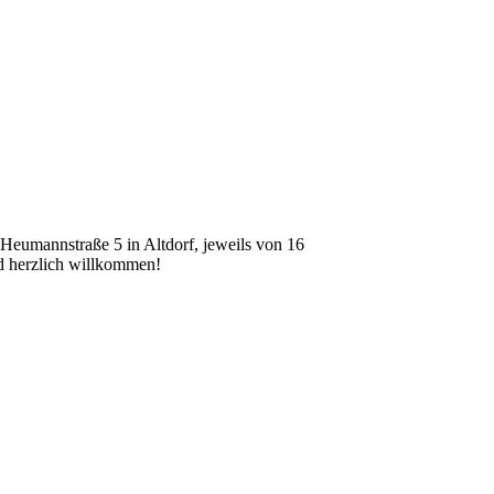
 Heumannstraße 5 in Alt­dorf, jew­eils von 16
d her­zlich willkom­men!