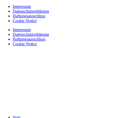
Zum
Impressum
Inhalt
Datenschutzerklärung
springen
Haftungsausschluss
Cookie Notice
Impressum
Datenschutzerklärung
Haftungsausschluss
Cookie Notice
Start