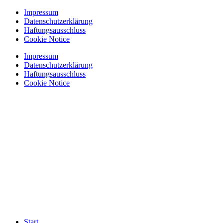
Zum
Impressum
Inhalt
Datenschutzerklärung
springen
Haftungsausschluss
Cookie Notice
Impressum
Datenschutzerklärung
Haftungsausschluss
Cookie Notice
Start