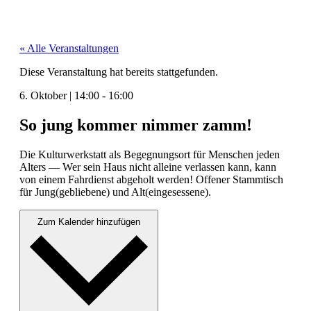
« Alle Veranstaltungen
Diese Veranstaltung hat bereits stattgefunden.
6. Oktober
|
14:00
-
16:00
So jung kommer nimmer zamm!
Die Kul­tur­w­erk­statt als Begeg­nung­sort für Men­schen jeden
Alters — Wer sein Haus nicht alleine ver­lassen kann, kann
von einem Fahr­di­enst abge­holt wer­den! Offen­er Stammtisch
für Jung(gebliebene) und Alt(eingesessene).
Zum Kalender hinzufügen