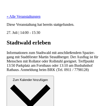
« Alle Veranstaltungen
Diese Veranstaltung hat bereits stattgefunden.
27. Juli
|
14:00
-
15:30
Stadtwald erleben
Infor­ma­tio­nen zum Stadt­wald mit anschließen­dem Spazier­
gang mit Stadt­förster Mar­tin Straußberg­er. Der Aus­flug ist für
Men­schen mit Rol­la­tor oder Roll­stuhl geeignet. Tre­ff­punkt
13:50 Park­platz am Forsthaus oder 13:10 am Bus­bahn­hof
Rathaus. Anmel­dung beim BRK (Tel. 0911 / 7798128)
Zum Kalender hinzufügen