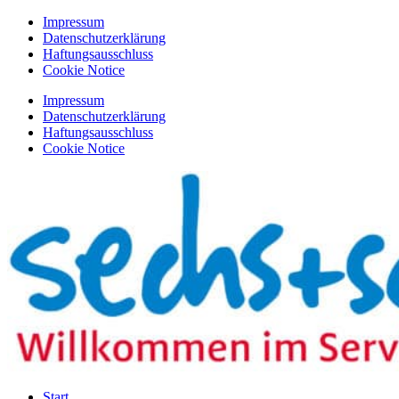
Zum
Impressum
Inhalt
Datenschutzerklärung
springen
Haftungsausschluss
Cookie Notice
Impressum
Datenschutzerklärung
Haftungsausschluss
Cookie Notice
Start