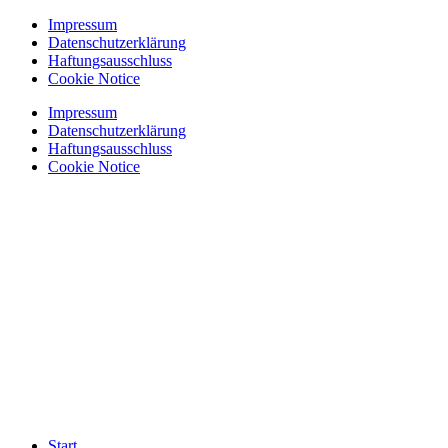
Zum
Impressum
Inhalt
Datenschutzerklärung
springen
Haftungsausschluss
Cookie Notice
Impressum
Datenschutzerklärung
Haftungsausschluss
Cookie Notice
Start