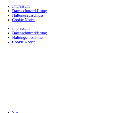
Zum
Impressum
Inhalt
Datenschutzerklärung
springen
Haftungsausschluss
Cookie Notice
Impressum
Datenschutzerklärung
Haftungsausschluss
Cookie Notice
Start