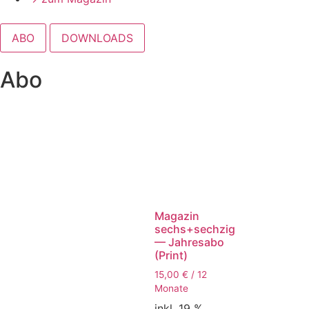
ABO
DOWNLOADS
Abo
Magazin
sechs+sechzig
— Jahresabo
(Print)
15,00
€
/ 12
Monate
inkl. 19 %