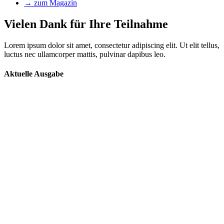
→ zum Magazin
Vielen Dank für Ihre Teilnahme
Lorem ipsum dolor sit amet, con­secte­tur adip­isc­ing elit. Ut elit tel­lus,
luc­tus nec ullam­cor­p­er mat­tis, pul­v­inar dapibus leo.
Aktuelle Ausgabe