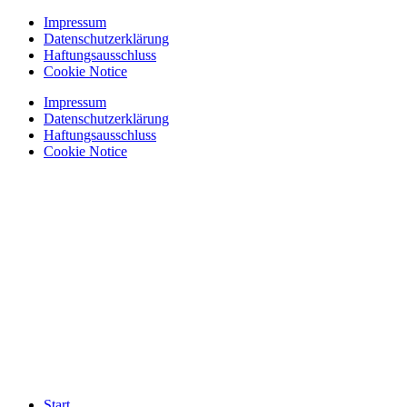
Zum
Impressum
Inhalt
Datenschutzerklärung
springen
Haftungsausschluss
Cookie Notice
Impressum
Datenschutzerklärung
Haftungsausschluss
Cookie Notice
Start