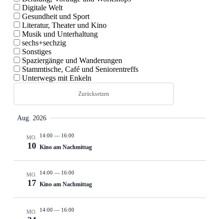
Veranstal
Dig­i­tale Welt
Veranstal
Gesund­heit und Sport
Lit­er­atur, The­ater und Kino
Such-
Musik und Unter­hal­tung
und
sechs+sechzig
Son­stiges
Ansichte
Spaziergänge und Wan­derun­gen
Stammtis­che, Café und Senioren­tr­e­ffs
Unter­wegs mit Enkeln
Zurücksetzen
Aug. 2026
14:00
—
16:00
MO.
10
Kino am Nachmittag
14:00
—
16:00
MO.
17
Kino am Nachmittag
14:00
—
16:00
MO.