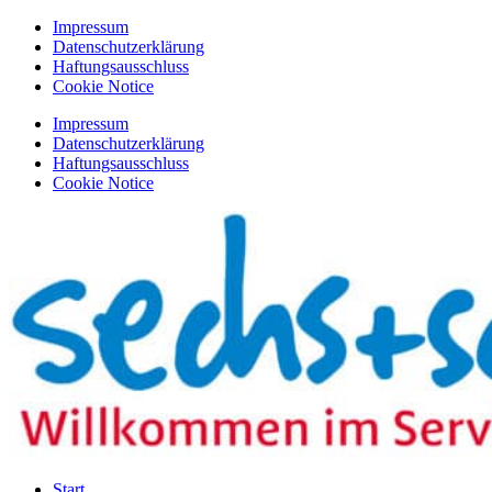
Zum
Impressum
Inhalt
Datenschutzerklärung
springen
Haftungsausschluss
Cookie Notice
Impressum
Datenschutzerklärung
Haftungsausschluss
Cookie Notice
Start