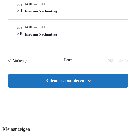
14:00
—
16:00
MO.
21
Kino am Nachmittag
14:00
—
16:00
MO.
28
Kino am Nachmittag
Heute
Nächste
Ver­anstal­tun­gen
Vorherige
Veranstalt
Kalender abonnieren
Kleinanzeigen