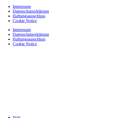
Zum
Impressum
Inhalt
Datenschutzerklärung
springen
Haftungsausschluss
Cookie Notice
Impressum
Datenschutzerklärung
Haftungsausschluss
Cookie Notice
Start