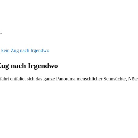
.
rt kein Zug nach Irgendwo
 Zug nach Irgendwo
fahrt ent­fal­tet sich das ganze Panora­ma men­schlich­er Sehn­süchte, Nö