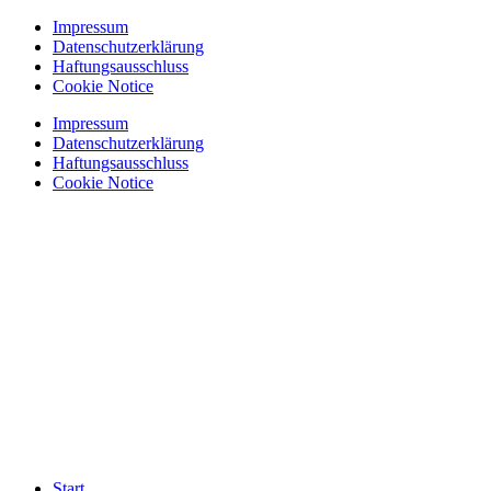
Zum
Impressum
Inhalt
Datenschutzerklärung
springen
Haftungsausschluss
Cookie Notice
Impressum
Datenschutzerklärung
Haftungsausschluss
Cookie Notice
Start