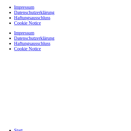
Zum
Impressum
Inhalt
Datenschutzerklärung
springen
Haftungsausschluss
Cookie Notice
Impressum
Datenschutzerklärung
Haftungsausschluss
Cookie Notice
Start