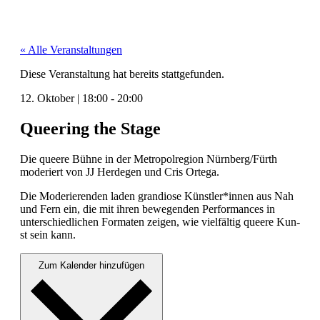
« Alle Veranstaltungen
Diese Veranstaltung hat bereits stattgefunden.
12. Oktober
|
18:00
-
20:00
Queering the Stage
Die queere Bühne in der Metropol­re­gion Nürnberg/Fürth
mod­eriert von JJ Herde­gen und Cris Orte­ga.
Die Mod­erieren­den laden grandiose Künstler*innen aus Nah
und Fern ein, die mit ihren bewe­gen­den Per­for­mances in
unter­schiedlichen For­mat­en zeigen, wie vielfältig queere Kun­
st sein kann.
Zum Kalender hinzufügen