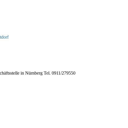
tdorf
schäftsstelle in Nürn­berg Tel. 0911/279550