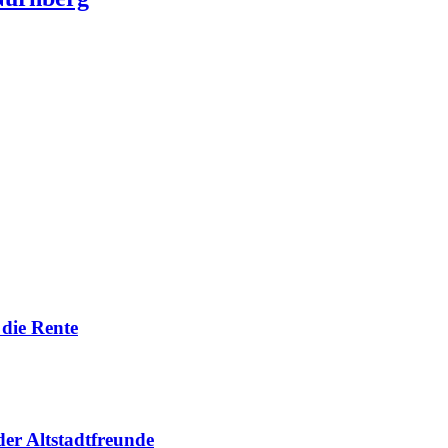
die Rente
er Altstadtfreunde