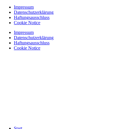
Zum
Impressum
Inhalt
Datenschutzerklärung
springen
Haftungsausschluss
Cookie Notice
Impressum
Datenschutzerklärung
Haftungsausschluss
Cookie Notice
Start