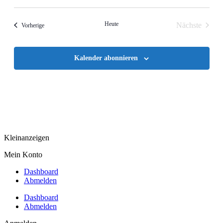
Heute
Nächste
Ver­anstal­tun­gen
Vorherige
Veranstalt
Kalender abonnieren
Kleinanzeigen
Mein Konto
Dashboard
Abmelden
Dashboard
Abmelden