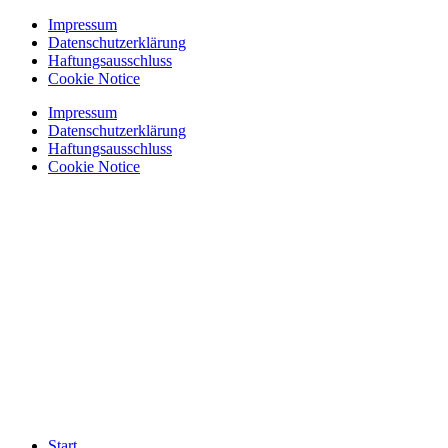
Zum
Impressum
Inhalt
Datenschutzerklärung
springen
Haftungsausschluss
Cookie Notice
Impressum
Datenschutzerklärung
Haftungsausschluss
Cookie Notice
Start