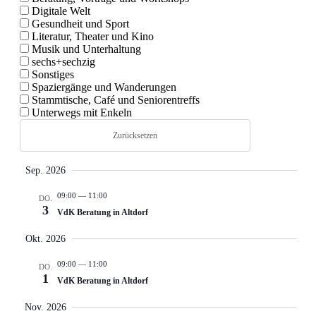
Veranstal
Dig­i­tale Welt
Veranstal
Gesund­heit und Sport
Lit­er­atur, The­ater und Kino
Such-
Musik und Unter­hal­tung
und
sechs+sechzig
Son­stiges
Ansichte
Spaziergänge und Wan­derun­gen
Stammtis­che, Café und Senioren­tr­e­ffs
Unter­wegs mit Enkeln
Zurücksetzen
Sep. 2026
09:00
—
11:00
DO.
3
VdK Beratung in Altdorf
Okt. 2026
09:00
—
11:00
DO.
1
VdK Beratung in Altdorf
Nov. 2026