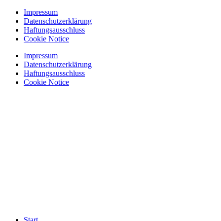
Zum
Impressum
Inhalt
Datenschutzerklärung
springen
Haftungsausschluss
Cookie Notice
Impressum
Datenschutzerklärung
Haftungsausschluss
Cookie Notice
Start