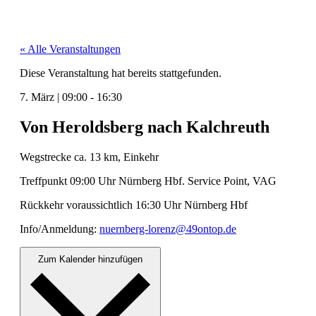
« Alle Veranstaltungen
Diese Veranstaltung hat bereits stattgefunden.
7. März
|
09:00
-
16:30
Von Heroldsberg nach Kalchreuth
Wegstrecke ca. 13 km, Einkehr
Tre­ff­punkt 09:00 Uhr Nürn­berg Hbf. Ser­vice Point, VAG
Rück­kehr voraus­sichtlich 16:30 Uhr Nürn­berg Hbf
Info/Anmeldung:
nuern­berg-
lorenz@49ontop.de
Zum Kalender hinzufügen