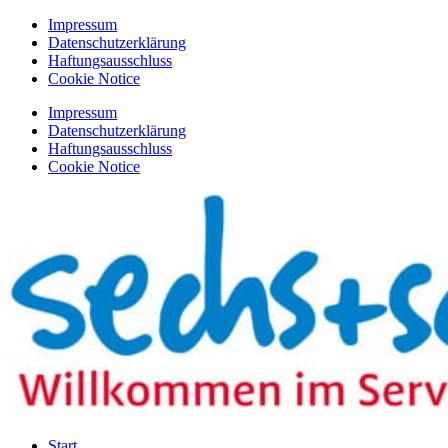
Zum
Impressum
Inhalt
Datenschutzerklärung
springen
Haftungsausschluss
Cookie Notice
Impressum
Datenschutzerklärung
Haftungsausschluss
Cookie Notice
Start