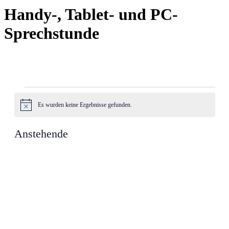
Handy‑, Tablet- und PC-
Sprechstunde
Veranstaltungen
Es wur­den keine Ergeb­nisse gefun­den.
Hin­
weis
Anstehende
Datum
auswählen.