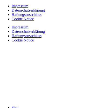
Zum
Impressum
Inhalt
Datenschutzerklärung
springen
Haftungsausschluss
Cookie Notice
Impressum
Datenschutzerklärung
Haftungsausschluss
Cookie Notice
Start