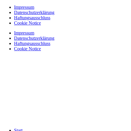
Zum
Impressum
Inhalt
Datenschutzerklärung
springen
Haftungsausschluss
Cookie Notice
Impressum
Datenschutzerklärung
Haftungsausschluss
Cookie Notice
Start