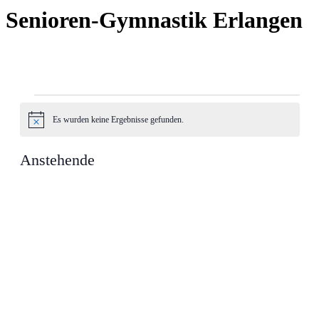
Senioren-Gymnastik Erlangen
Veranstaltungen
Es wur­den keine Ergeb­nisse gefun­den.
Hin­
weis
Anstehende
Datum
auswählen.