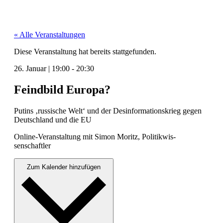
« Alle Veranstaltungen
Diese Veranstaltung hat bereits stattgefunden.
26. Januar
|
19:00
-
20:30
Feindbild Europa?
Putins ‚rus­sis­che Welt‘ und der Desin­for­ma­tion­skrieg gegen
Deutsch­land und die EU
Online-Ver­anstal­tung mit Simon Moritz, Poli­tik­wis­
senschaftler
Zum Kalender hinzufügen