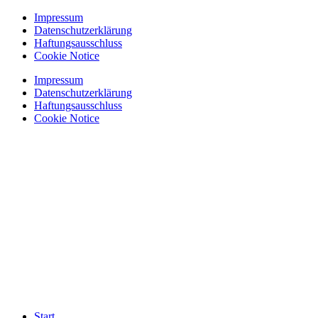
Zum
Impressum
Inhalt
Datenschutzerklärung
springen
Haftungsausschluss
Cookie Notice
Impressum
Datenschutzerklärung
Haftungsausschluss
Cookie Notice
Start