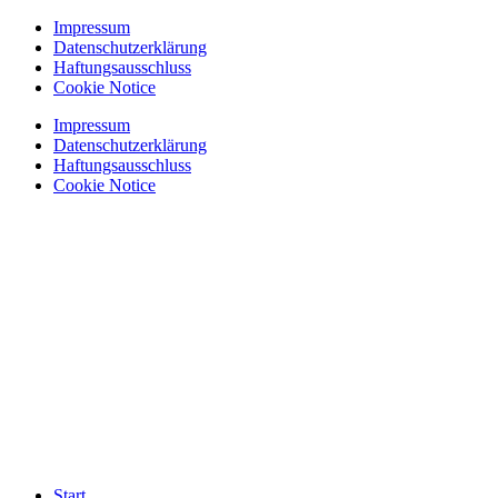
Zum
Impressum
Inhalt
Datenschutzerklärung
springen
Haftungsausschluss
Cookie Notice
Impressum
Datenschutzerklärung
Haftungsausschluss
Cookie Notice
Start