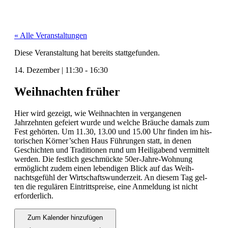
« Alle Veranstaltungen
Diese Veranstaltung hat bereits stattgefunden.
14. Dezember
|
11:30
-
16:30
Weihnachten früher
Hier wird gezeigt, wie Wei­h­nacht­en in ver­gan­genen
Jahrzehn­ten gefeiert wurde und welche Bräuche damals zum
Fest gehörten. Um 11.30, 13.00 und 15.00 Uhr find­en im his­
torischen Körner’schen Haus Führun­gen statt, in denen
Geschicht­en und Tra­di­tio­nen rund um Heili­ga­bend ver­mit­telt
wer­den. Die fes­tlich geschmück­te 50er-Jahre-Woh­nung
ermöglicht zudem einen lebendi­gen Blick auf das Wei­h­
nachts­ge­fühl der Wirtschaftswun­derzeit. An diesem Tag gel­
ten die reg­ulären Ein­trittspreise, eine Anmel­dung ist nicht
erforder­lich.
Zum Kalender hinzufügen