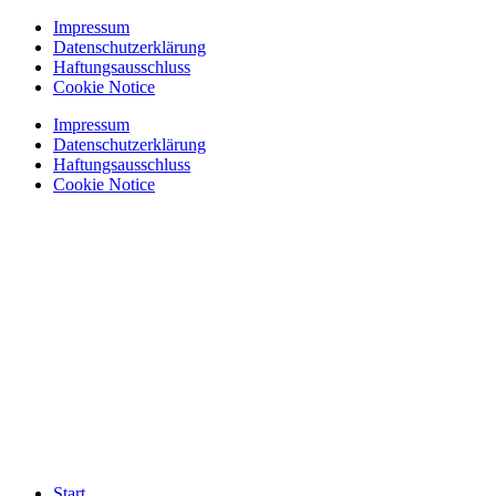
Zum
Impressum
Inhalt
Datenschutzerklärung
springen
Haftungsausschluss
Cookie Notice
Impressum
Datenschutzerklärung
Haftungsausschluss
Cookie Notice
Start