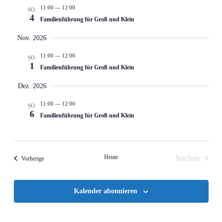
11:00
—
12:00
SO.
4
Familienführung für Groß und Klein
Nov. 2026
11:00
—
12:00
SO.
1
Familienführung für Groß und Klein
Dez. 2026
11:00
—
12:00
SO.
6
Familienführung für Groß und Klein
Heute
Nächste
Ver­anstal­tun­gen
Vorherige
Veranstalt
Kalender abonnieren