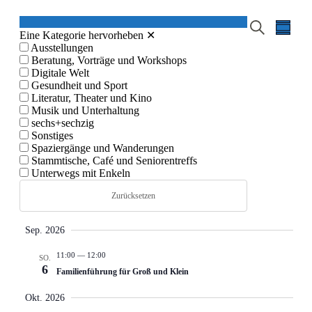
«
Veran
Suche
Zusamm
Eine Kat­e­gorie her­vorheben
✕
Ansic
Alle
Ausstel­lun­gen
Navig
Beratung, Vorträge und Work­shops
Veranstal
Dig­i­tale Welt
Veranstal
Gesund­heit und Sport
Lit­er­atur, The­ater und Kino
Such-
Musik und Unter­hal­tung
und
sechs+sechzig
Son­stiges
Ansichte
Spaziergänge und Wan­derun­gen
Stammtis­che, Café und Senioren­tr­e­ffs
Unter­wegs mit Enkeln
Zurücksetzen
Sep. 2026
11:00
—
12:00
SO.
6
Familienführung für Groß und Klein
Okt. 2026