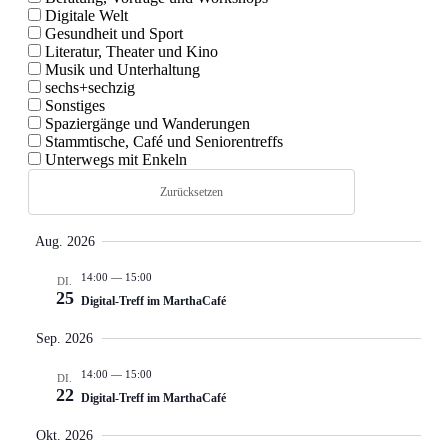
Veranstal
Dig­i­tale Welt
Veranstal
Gesund­heit und Sport
Lit­er­atur, The­ater und Kino
Such-
Musik und Unter­hal­tung
und
sechs+sechzig
Son­stiges
Ansichte
Spaziergänge und Wan­derun­gen
Stammtis­che, Café und Senioren­tr­e­ffs
Unter­wegs mit Enkeln
Zurücksetzen
Aug. 2026
14:00
—
15:00
DI.
25
Digital-Treff im MarthaCafé
Sep. 2026
14:00
—
15:00
DI.
22
Digital-Treff im MarthaCafé
Okt. 2026