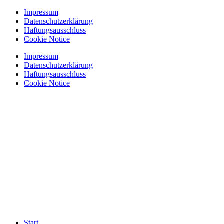
Zum
Impressum
Inhalt
Datenschutzerklärung
springen
Haftungsausschluss
Cookie Notice
Impressum
Datenschutzerklärung
Haftungsausschluss
Cookie Notice
Start