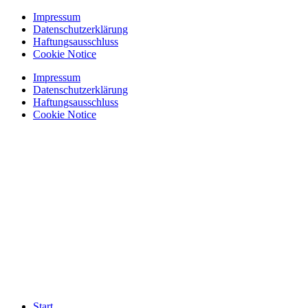
Zum
Impressum
Inhalt
Datenschutzerklärung
springen
Haftungsausschluss
Cookie Notice
Impressum
Datenschutzerklärung
Haftungsausschluss
Cookie Notice
Start