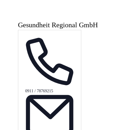
Gesundheit Regional GmbH
Telefon
0911 / 78769215