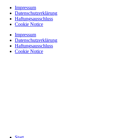
Zum
Impressum
Inhalt
Datenschutzerklärung
springen
Haftungsausschluss
Cookie Notice
Impressum
Datenschutzerklärung
Haftungsausschluss
Cookie Notice
Start