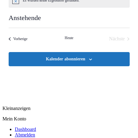
Es wurden keine Ergebnisse gefunden.
Hinweis
Anstehende
Datum
wählen.
Heute
Nächste
Veranstaltungen
Vorherige
Veranstalt
Kalender abonnieren
Kleinanzeigen
Mein Konto
Dashboard
Abmelden