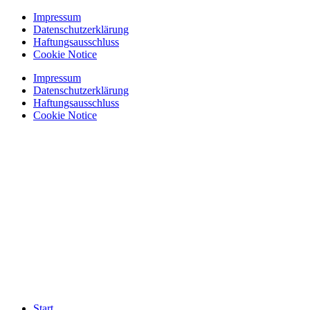
Zum
Impressum
Inhalt
Datenschutzerklärung
springen
Haftungsausschluss
Cookie Notice
Impressum
Datenschutzerklärung
Haftungsausschluss
Cookie Notice
Start