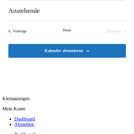
Anstehende
Datum
wählen.
Heute
Nächste
Veranstaltungen
Vorherige
Veranstalt
Kalender abonnieren
Kleinanzeigen
Mein Konto
Dashboard
Abmelden