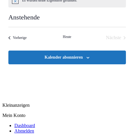
Es wurden keine Ergebnisse gefunden.
Hinweis
Anstehende
Datum
wählen.
Heute
Nächste
Veranstaltungen
Vorherige
Veranstalt
Kalender abonnieren
Kleinanzeigen
Mein Konto
Dashboard
Abmelden