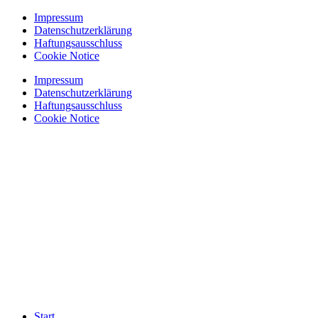
Zum
Impressum
Inhalt
Datenschutzerklärung
springen
Haftungsausschluss
Cookie Notice
Impressum
Datenschutzerklärung
Haftungsausschluss
Cookie Notice
Start